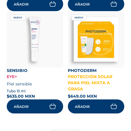
AÑADIR
AÑADIR
NUEVO
NUEVO
SENSIBIO
PHOTODERM
EYE+
PROTECCIÓN SOLAR
PARA PIEL MIXTA A
Piel sensible
GRASA
Tubo 15 ml
$635.00 MXN
$649.00 MXN
AÑADIR
AÑADIR