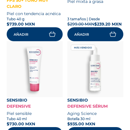
FPS 50+ TONO MUY
Piel mixta a grasa
CLARO
Piel con tendencia acnéica
Tubo 40 g
3 tamaños
| Desde
$739.00 MXN
$299.00 MXN
$239.20 MXN
AÑADIR
AÑADIR
MÁS VENDIDO
SENSIBIO
SENSIBIO
DEFENSIVE
DEFENSIVE SÉRUM
Piel sensible
Aging Science
Tubo 40 ml
Botella 30 ml
$730.00 MXN
$935.00 MXN