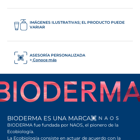
IMÁGENES ILUSTRATIVAS; EL PRODUCTO PUEDE
VARIAR
ASESORÍA PERSONALIZADA
Conoce más
SE AB
BIODERMA ES UNA MARCA
BIODERMA fue fundada por NAOS, el pionero de la
Ecobiología.
La Ecobiología consiste en actuar de acuerdo con la