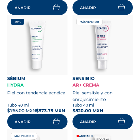
AÑADIR
AÑADIR
-25%
MÁS VENDIDO
SÉBIUM
SENSIBIO
HYDRA
AR+ CREMA
Piel con tendencia acnéica
Piel sensible y con
enrojecimiento
Tubo 40 ml
Tubo 40 ml
$765.00 MXN
$573.75 MXN
$820.00 MXN
AÑADIR
AÑADIR
MÁS VENDIDO
AGOTADO