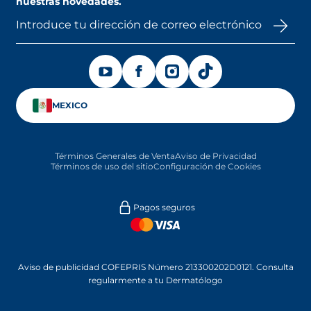
nuestras novedades.
Programa de lealtad
Puntos de Venta
Términos y condiciones de promociones
Términos y condiciones de dinámicas
SE ABRE EN UNA PESTAÑA NUEVA
SE ABRE EN UNA PESTAÑA NUEVA
SE ABRE EN UNA PESTAÑA NU
SE ABRE EN UNA PEST
MEXICO
Términos Generales de Venta
Aviso de Privacidad
Términos de uso del sitio
Configuración de Cookies
Pagos seguros
Aviso de publicidad COFEPRIS Número 213300202D0121. Consulta
regularmente a tu Dermatólogo