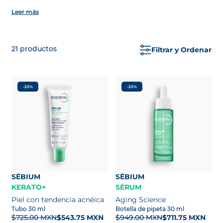
necesidad específica de la misma. La
Leer más
deshidratación puede afectar a todo tipo de piel,
ya sea de manera momentánea o en un tiempo
prolongado y gracias a los productos hidratantes
21
productos
Filtrar y Ordenar
de BIODERMA, formulados para piel grasa, con
tendencia al acné, sensible, propensa a manchas
oscuras, deshidratada o madura, puedes
mantener tu piel saludable e hidratada.
-25%
-25%
SÉBIUM
SÉBIUM
KERATO+
SÉRUM
Piel con tendencia acnéica
Aging Science
Tubo 30 ml
Botella de pipeta 30 ml
$725.00 MXN
$543.75 MXN
$949.00 MXN
$711.75 MXN