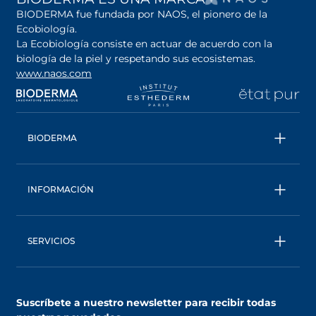
BIODERMA fue fundada por NAOS, el pionero de la
Ecobiología.
La Ecobiología consiste en actuar de acuerdo con la
biología de la piel y respetando sus ecosistemas.
www.naos.com
se abre en una pestaña nueva
se abre en una pestaña nueva
se abre en una pesta
se
BIODERMA
Todos los productos
Conoce más sobre la marca
INFORMACIÓN
Una marca ecobiológica
Contáctanos
Trabaja con nosotros
Seguimiento de pedidos
Consejo Experto
SERVICIOS
Preguntas Frecuentes
AskNAOS
Términos Generales de Venta
MyNaos : Tu cuenta personalizada
Aviso de Privacidad
Suscríbete a nuestro newsletter para recibir todas
Asesoría Personalizada
Términos de uso del sitio web