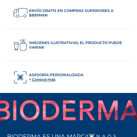
ENVÍO GRATIS EN COMPRAS SUPERIORES A
$899MXN
IMÁGENES ILUSTRATIVAS; EL PRODUCTO PUEDE
VARIAR
ASESORÍA PERSONALIZADA
Conoce más
SE AB
BIODERMA ES UNA MARCA