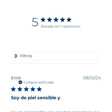
WhatsApp o a través de la guía generada y
enviada a tu correo electrónico al completar tu
pedido.
5
Basado en 1 opiniones
Filtros
Fech
Erick
08/02/24
de
Compra verificada
publi
Soy de piel sensible y