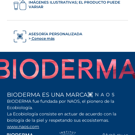
IMÁGENES ILUSTRATIVAS; EL PRODUCTO PUEDE
VARIAR
ASESORÍA PERSONALIZADA
Conoce más
SE AB
BIODERMA ES UNA MARCA
BIODERMA fue fundada por NAOS, el pionero de la
Ecobiología.
La Ecobiología consiste en actuar de acuerdo con la
biología de la piel y respetando sus ecosistemas.
www.naos.com
se abre en una pestaña nueva
se abre en una pestaña nueva
se abre en una pesta
se