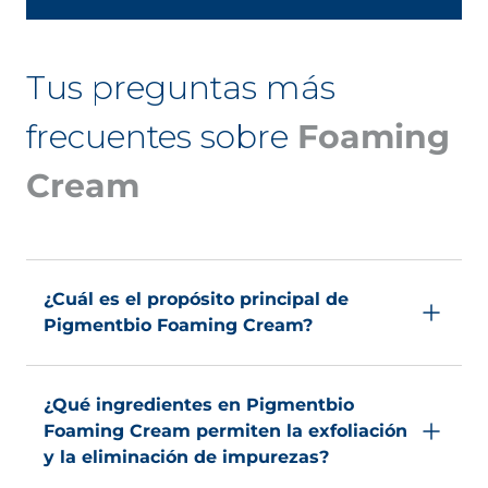
Tus preguntas más
frecuentes sobre
Foaming
Cream
¿Cuál es el propósito principal de
Pigmentbio Foaming Cream?
Pigmentbio Foaming Cream es un limpiador
exfoliante que reduce la apariencia de las
¿Qué ingredientes en Pigmentbio
manchas oscuras
Foaming Cream permiten la exfoliación
y la eliminación de impurezas?