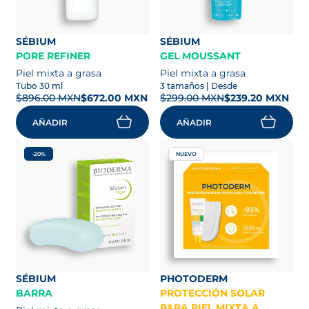
SÉBIUM
SÉBIUM
PORE REFINER
GEL MOUSSANT
Piel mixta a grasa
Piel mixta a grasa
Tubo 30 ml
3 tamaños
| Desde
$896.00 MXN
$672.00 MXN
$299.00 MXN
$239.20 MXN
AÑADIR
AÑADIR
-20%
NUEVO
SÉBIUM
PHOTODERM
BARRA
PROTECCIÓN SOLAR
PARA PIEL MIXTA A