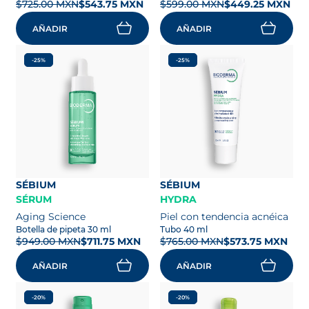
$725.00 MXN
$543.75 MXN
$599.00 MXN
$449.25 MXN
AÑADIR
AÑADIR
-25%
-25%
SÉBIUM
SÉBIUM
SÉRUM
HYDRA
Aging Science
Piel con tendencia acnéica
Botella de pipeta 30 ml
Tubo 40 ml
$949.00 MXN
$711.75 MXN
$765.00 MXN
$573.75 MXN
AÑADIR
AÑADIR
-20%
-20%