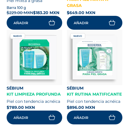
Piel mixta a grasa
GRASA
Barra 100 g
$229.00 MXN
$183.20 MXN
$649.00 MXN
AÑADIR
AÑADIR
NUEVO
NUEVO
SÉBIUM
SÉBIUM
KIT LIMPIEZA PROFUNDA
KIT RUTINA MATIFICANTE
Piel con tendencia acnéica
Piel con tendencia acnéica
$789.00 MXN
$896.00 MXN
AÑADIR
AÑADIR