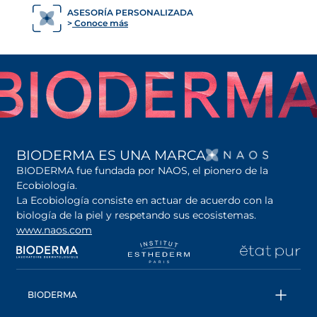
ASESORÍA PERSONALIZADA
Conoce más
SE AB
BIODERMA ES UNA MARCA
BIODERMA fue fundada por NAOS, el pionero de la
Ecobiología.
La Ecobiología consiste en actuar de acuerdo con la
biología de la piel y respetando sus ecosistemas.
www.naos.com
se abre en una pestaña nueva
se abre en una pestaña nueva
se abre en una pesta
se
BIODERMA