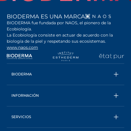
SE AB
BIODERMA ES UNA MARCA
BIODERMA fue fundada por NAOS, el pionero de la
Ecobiología.
La Ecobiología consiste en actuar de acuerdo con la
biología de la piel y respetando sus ecosistemas.
www.naos.com
se abre en una pestaña nueva
se abre en una pestaña nueva
se abre en una pesta
se
BIODERMA
Todos los productos
Conoce más sobre la marca
INFORMACIÓN
Una marca ecobiológica
Contáctanos
Trabaja con nosotros
Seguimiento de pedidos
Consejo Experto
SERVICIOS
Preguntas Frecuentes
AskNAOS
Términos Generales de Venta