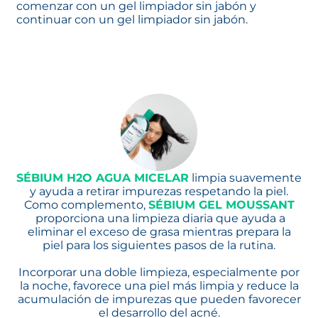
comenzar con un gel limpiador sin jabón y
continuar con un gel limpiador sin jabón.
SÉBIUM H2O AGUA MICELAR
se abre en una pestañ
limpia suavemente
y ayuda a retirar impurezas respetando la piel.
Como complemento,
SÉBIUM GEL MOUSSANT
se abre en una pestaña nueva
proporciona una limpieza diaria que ayuda a
eliminar el exceso de grasa mientras prepara la
piel para los siguientes pasos de la rutina.
Incorporar una doble limpieza, especialmente por
la noche, favorece una piel más limpia y reduce la
acumulación de impurezas que pueden favorecer
el desarrollo del acné.