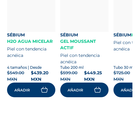
acnéica
Piel con tendencia
acnéica
4 tamaños
| Desde
Tubo 200 ml
Tubo 30 ml
$549.00
$439.20
$599.00
$449.25
$725.00
MXN
MXN
MXN
MXN
MXN
AÑADIR
AÑADIR
AÑADIR
Aviso de publicidad COFEPRIS Número
213300202D0121
Consulta a tu dermatólogo regularmente.