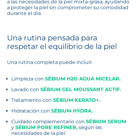
Una rutina completa puede incluir:
Limpieza con
SÉBIUM H2O AGUA MICELAR.
se abr
Lavado con
SÉBIUM GEL MOUSSANT ACTIF.
se abr
Tratamiento con
SÉBIUM KERATO+.
se abre en un
Hidratación con
SÉBIUM HYDRA.
se abre en una p
Cuidado complementario con
SÉBIUM SERUM
se a
y
SÉBIUM PORE REFINER
se abre en una pestañ
,
según las
necesidades de la piel.
Protección diaria con el
PHOTODERM DRY TOUCH FPS 50+
se abre en un
En
BIODERMA
, entendemos que cada piel es
diferente. Por ello, nuestras fórmulas se
desarrollan bajo el enfoque de la ecobiología,
considerando la piel como un ecosistema vivo
que necesita mantenerse en equilibrio. Más que