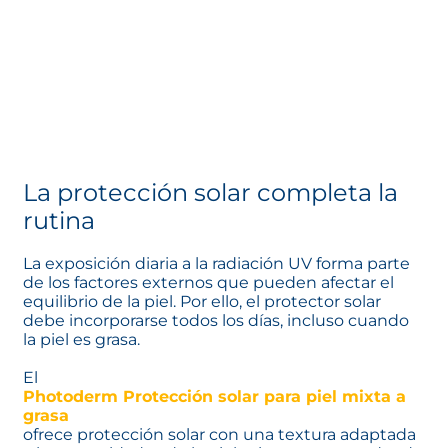
La protección solar completa la
rutina
La exposición diaria a la radiación UV forma parte
de los factores externos que pueden afectar el
equilibrio de la piel. Por ello, el protector solar
debe incorporarse todos los días, incluso cuando
la piel es grasa.
El
Photoderm Protección solar para piel mixta a
grasa
se abre en una pestaña nueva
ofrece protección solar con una textura adaptada
a las necesidades de la piel mixta-grasa, ayudando
a proteger la piel sin comprometer su comodidad
durante el día.
Una rutina pensada para
respetar el equilibrio de la piel