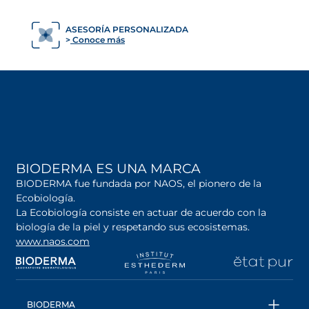
SE AB
BIODERMA ES UNA MARCA
BIODERMA fue fundada por NAOS, el pionero de la
Ecobiología.
La Ecobiología consiste en actuar de acuerdo con la
biología de la piel y respetando sus ecosistemas.
www.naos.com
se abre en una pestaña nueva
se abre en una pestaña nueva
se abre en una pesta
se
BIODERMA
Todos los productos
Conoce más sobre la marca
INFORMACIÓN
Una marca ecobiológica
Contáctanos
Trabaja con nosotros
Seguimiento de pedidos
Consejo Experto
SERVICIOS
Preguntas Frecuentes