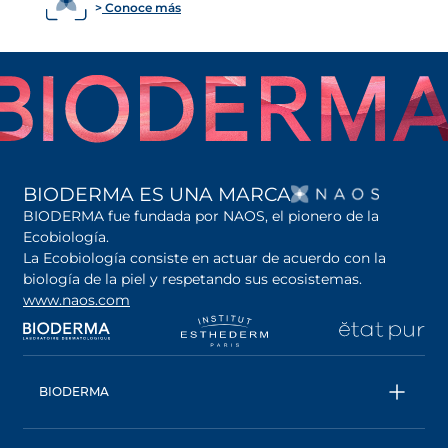
Conoce más
SE AB
BIODERMA ES UNA MARCA
BIODERMA fue fundada por NAOS, el pionero de la
Ecobiología.
La Ecobiología consiste en actuar de acuerdo con la
biología de la piel y respetando sus ecosistemas.
www.naos.com
se abre en una pestaña nueva
se abre en una pestaña nueva
se abre en una pesta
se
BIODERMA
Todos los productos