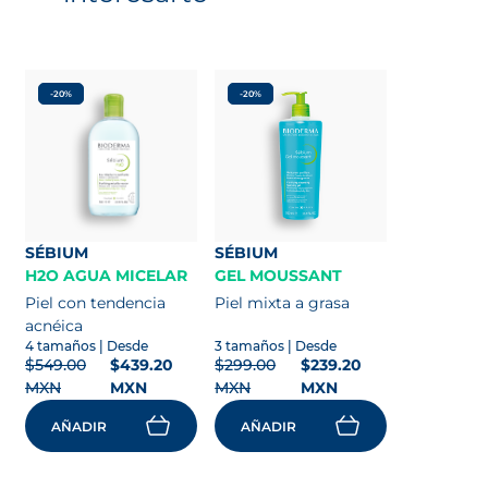
-20%
-20%
SÉBIUM
SÉBIUM
H2O AGUA MICELAR
GEL MOUSSANT
Piel con tendencia
Piel mixta a grasa
acnéica
4 tamaños
| Desde
3 tamaños
| Desde
$549.00
$439.20
$299.00
$239.20
MXN
MXN
MXN
MXN
AÑADIR
AÑADIR