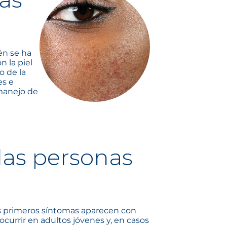
én se ha
n la piel
o de la
es e
 manejo de
 las personas
los primeros síntomas aparecen con
currir en adultos jóvenes y, en casos