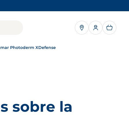
 ABRE EN UNA PESTAÑA NUEVA
 amar Photoderm XDefense
BIODERMA : UNA
MARCA DE NAOS
NAOS, un modelo
único
s sobre la
MÁS INFORMACIÓN
NUESTROS
COMPROMISOS
Cómo cuidamos