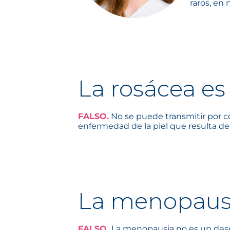
raros, en 
La rosácea es
FALSO.
No se puede transmitir por con
enfermedad de la piel que resulta de 
La menopausi
FALSO.
La menopausia no es un dese