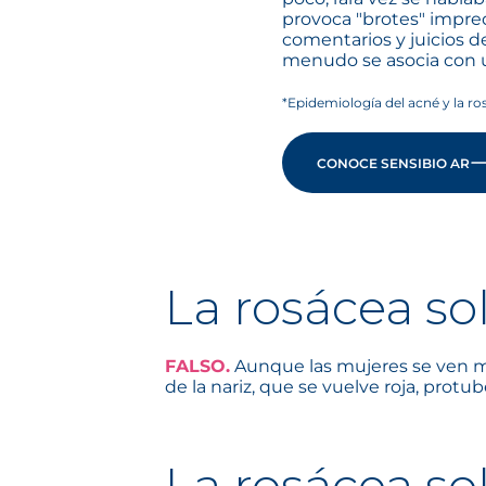
provoca "brotes" impred
comentarios y juicios d
menudo se asocia con u
*Epidemiología del acné y la r
CONOCE SENSIBIO AR
La rosácea so
FALSO.
Aunque las mujeres se ven má
de la nariz, que se vuelve roja, prot
La rosácea so