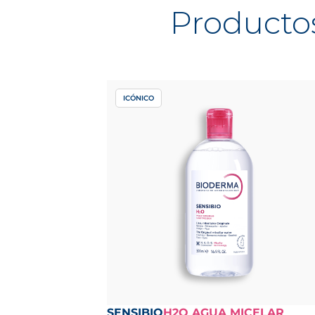
Productos
ICÓNICO
SENSIBIO
H2O AGUA MICELAR