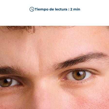
n solar
PHOTODERM
 manchas
PIGMENTBIO
Tiempo de lectura : 2 min
ura
AGING SCIENCE
itada e irritada
CICABIO
 cuero cabelludo
NODÉ
ebés y niños
ABCDERM
S LOS PRODUCTOS