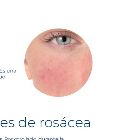
 Es una
uo.
es de rosácea
Por otro lado, durante la