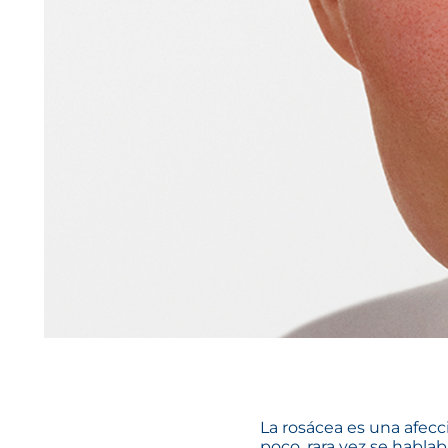
La rosácea es una afecc
poco, rara vez se hablab