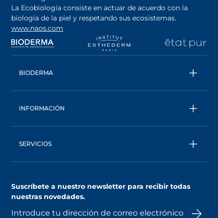
La Ecobiología consiste en actuar de acuerdo con la
biología de la piel y respetando sus ecosistemas.
www.naos.com
se abre en una pestaña nueva
se abre en una pestaña nueva
se abre en una pesta
se
BIODERMA
Todos los productos
Conoce más sobre la marca
INFORMACIÓN
Una marca ecobiológica
Contáctanos
Trabaja con nosotros
Seguimiento de pedidos
Consejo Experto
SERVICIOS
Preguntas Frecuentes
AskNAOS
Términos Generales de Venta
MyNaos : Tu cuenta personalizada
Aviso de Privacidad
Suscríbete a nuestro newsletter para recibir todas
Asesoría Personalizada
Términos de uso del sitio web
nuestras novedades.
Programa de lealtad
Puntos de Venta
Términos y condiciones de promociones