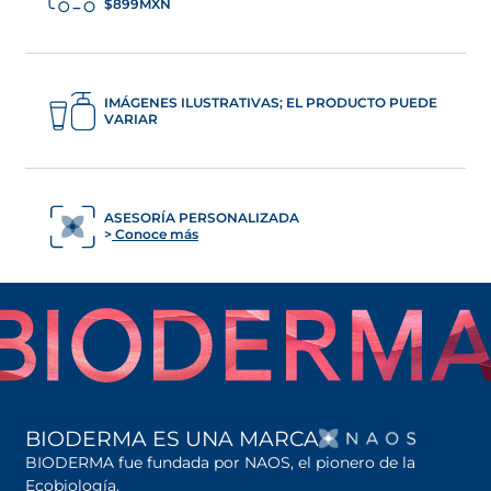
$899MXN
IMÁGENES ILUSTRATIVAS; EL PRODUCTO PUEDE
VARIAR
ASESORÍA PERSONALIZADA
Conoce más
SE AB
BIODERMA ES UNA MARCA
BIODERMA fue fundada por NAOS, el pionero de la
Ecobiología.