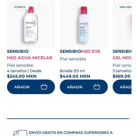
ICÓNICO
MÁS VENDI
se abre en una pestaña nueva
se abre en una pestaña nueva
se abre 
SENSIBIO
SENSIBIO
H2O EYE
SENSIBIO
H2O AGUA MICELAR
GEL MOU
Piel sensible
se abre en una pestaña nueva
Piel sensible
Piel sensib
se abre en una pestaña nueva
4 tamaños
| Desde
Botella 125 ml
se abre 
3 tamaños
|
$245.00 MXN
$449.00 MXN
$569.00 
AÑADIR
AÑADIR
AÑADIR
ENVÍO GRATIS EN COMPRAS SUPERIORES A