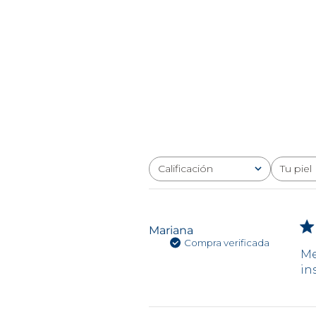
Calificación
Tu piel
Todas las clasificaciones
Todo
Mariana
Compra verificada
Me
in