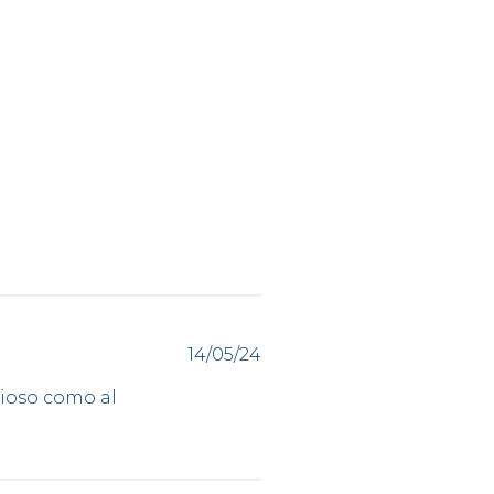
Fecha
14/05/24
de
publicación
cioso como al