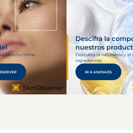
Descifra la comp
iel
nuestros produc
escubre tu rutina
Descubre la naturaleza y el 
ingredientes
BSERVER
IR A ASKNAOS