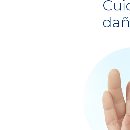
Cuid
dañ