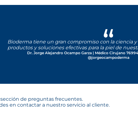
ETHYLHEXYLOXYPHEN
Repetir la apli
CROSSPOLYMER - DEC
baño, secado o 
OCTOCRYLENE - MET
[NANO] - BUTYL MET
POTASSIUM CETYL P
Este producto fue
nuestro laboratori
Ver más detalle
consultar la lista 
Bioderma tiene un gran compromiso con la ciencia y 
productos y soluciones efectivas para la piel de nuest
DESCIFRA NUESTRA 
Dr. Jorge Alejandro Ocampo Garza | Médico Cirujano 7699
@jorgeocampoderma
ección de preguntas frecuentes.
es en contactar a nuestro servicio al cliente.