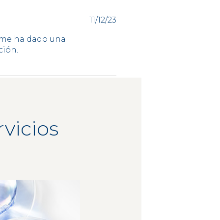
Fecha
11/12/23
de
publicación
a me ha dado una
ción.
vicios