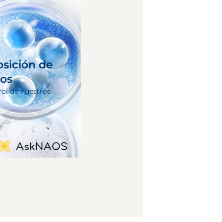
osición de
tos
rol de nuestros