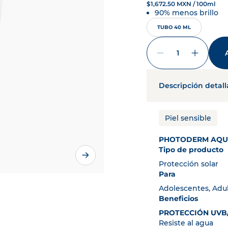
n solar
PHOTODERM
$1,672.50 MXN / 100ml
90% menos brillo
 manchas
PIGMENTBIO
TUBO 40 ML
ura
AGING SCIENCE
itada e irritada
CICABIO
 cuero cabelludo
NODÉ
La quantitad mini
ebés y niños
ABCDERM
Descripción detal
S LOS PRODUCTOS
Piel sensible
PHOTODERM AQUA
Tipo de producto
Protección solar
Para
Adolescentes, Adu
Beneficios
PROTECCIÓN UVB
Resiste al agua