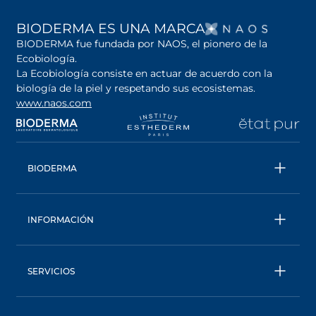
SE AB
BIODERMA ES UNA MARCA
BIODERMA fue fundada por NAOS, el pionero de la
Ecobiología.
La Ecobiología consiste en actuar de acuerdo con la
biología de la piel y respetando sus ecosistemas.
www.naos.com
se abre en una pestaña nueva
se abre en una pestaña nueva
se abre en una pesta
se
BIODERMA
Todos los productos
Conoce más sobre la marca
INFORMACIÓN
Una marca ecobiológica
Contáctanos
Trabaja con nosotros
Seguimiento de pedidos
Consejo Experto
SERVICIOS
Preguntas Frecuentes
AskNAOS
Términos Generales de Venta