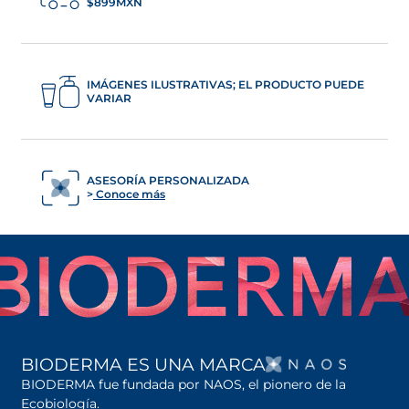
$899MXN
IMÁGENES ILUSTRATIVAS; EL PRODUCTO PUEDE
VARIAR
ASESORÍA PERSONALIZADA
Conoce más
SE AB
BIODERMA ES UNA MARCA
BIODERMA fue fundada por NAOS, el pionero de la
Ecobiología.