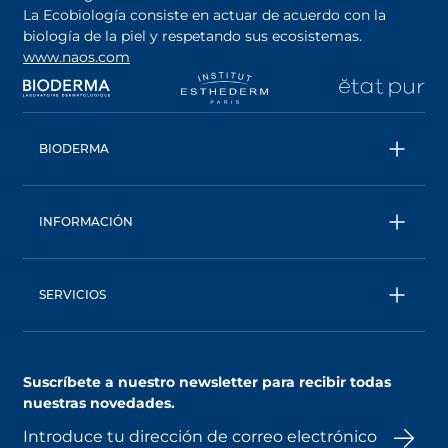
La Ecobiología consiste en actuar de acuerdo con la
biología de la piel y respetando sus ecosistemas.
www.naos.com
se abre en una pestaña nueva
se abre en una pestaña nueva
se abre en una pesta
se
BIODERMA
Todos los productos
Conoce más sobre la marca
INFORMACIÓN
Una marca ecobiológica
Contáctanos
Trabaja con nosotros
Seguimiento de pedidos
Consejo Experto
SERVICIOS
Preguntas Frecuentes
AskNAOS
Términos Generales de Venta
MyNaos : Tu cuenta personalizada
Aviso de Privacidad
Suscríbete a nuestro newsletter para recibir todas
Asesoría Personalizada
Términos de uso del sitio web
nuestras novedades.
Programa de lealtad
Puntos de Venta
Términos y condiciones de promociones