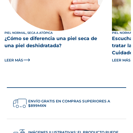
PIEL NORMAL, SECA A ATÓPICA
PIEL NORMAL
¿Cómo se diferencia una piel seca de
Escucha 
una piel deshidratada?
tratar l
Cuidado 
LEER MÁS
LEER MÁS
ENVÍO GRATIS EN COMPRAS SUPERIORES A
$899MXN
IMÁGENES ILUSTRATIVAS; EL PRODUCTO PUEDE