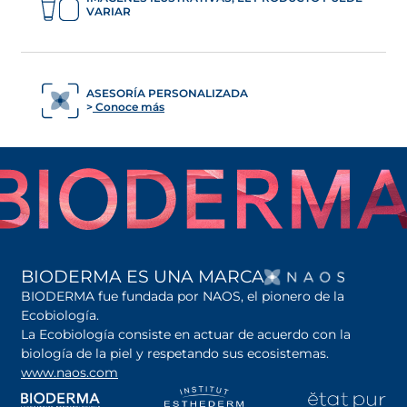
VARIAR
ASESORÍA PERSONALIZADA
Conoce más
SE AB
BIODERMA ES UNA MARCA
BIODERMA fue fundada por NAOS, el pionero de la
Ecobiología.
La Ecobiología consiste en actuar de acuerdo con la
biología de la piel y respetando sus ecosistemas.
www.naos.com
se abre en una pestaña nueva
se abre en una pestaña nueva
se abre en una pesta
se