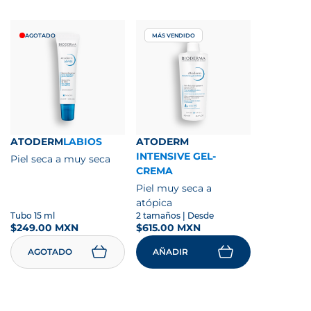
AGOTADO
MÁS VENDIDO
ATODERM
LABIOS
ATODERM
INTENSIVE GEL-
Piel seca a muy seca
CREMA
Piel muy seca a
atópica
Tubo 15 ml
2 tamaños
| Desde
$249.00 MXN
$615.00 MXN
AGOTADO
AÑADIR