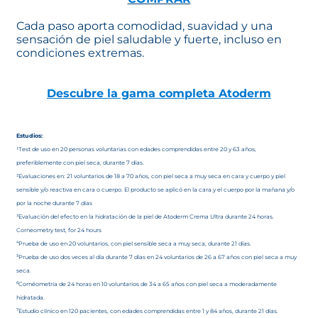
Cada paso aporta comodidad, suavidad y una
sensación de piel saludable y fuerte, incluso en
condiciones extremas.
Descubre la gama completa Atoderm
Estudios:
¹Test de uso en 20 personas voluntarias con edades comprendidas entre 20 y 63 años,
preferiblemente con piel seca, durante 7 días.
²Evaluaciones en: 21 voluntarios de 18 a 70 años, con piel seca a muy seca en cara y cuerpo y piel
sensible y/o reactiva en cara o cuerpo. El producto se aplicó en la cara y el cuerpo por la mañana y/o
por la noche durante 7 días
³Evaluación del efecto en la hidratación de la piel de Atoderm Crema Ultra durante 24 horas.
Corneometry test, for 24 hours
⁴Prueba de uso en 20 voluntarios, con piel sensible seca a muy seca, durante 21 días.
⁵Prueba de uso dos veces al día durante 7 días en 24 voluntarios de 26 a 67 años con piel seca a muy
seca.
⁶Cornéometría de 24 horas en 10 voluntarios de 34 a 65 años con piel seca a moderadamente
hidratada.
⁷Estudio clínico en 120 pacientes, con edades comprendidas entre 1 y 84 años, durante 21 días.