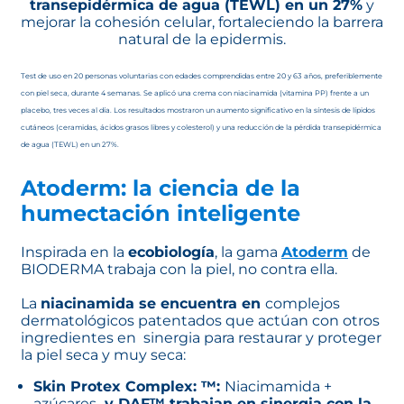
transepidérmica de agua (TEWL) en un 27%
y
mejorar la cohesión celular, fortaleciendo la barrera
natural de la epidermis.
Test de uso en 20 personas voluntarias con edades comprendidas entre 20 y 63 años, preferiblemente
con piel seca, durante 4 semanas. Se aplicó una crema con niacinamida (vitamina PP) frente a un
placebo, tres veces al día. Los resultados mostraron un aumento significativo en la síntesis de lípidos
cutáneos (ceramidas, ácidos grasos libres y colesterol) y una reducción de la pérdida transepidérmica
de agua (TEWL) en un 27%.
Atoderm: la ciencia de la
humectación inteligente
Inspirada en la
ecobiología
, la gama
Atoderm
de
BIODERMA trabaja con la piel, no contra ella.
La
niacinamida se encuentra en
complejos
dermatológicos patentados que actúan con otros
ingredientes en sinergia para restaurar y proteger
la piel seca y muy seca:
Skin Protex Complex: ™:
Niacimamida +
azúcares
y DAF™ trabajan en sinergia con la