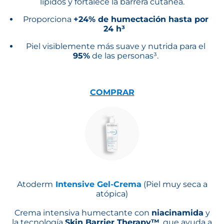
lípidos y fortalece la barrera cutánea.
Proporciona
+24% de humectación hasta por
24 h³
Piel visiblemente más suave y nutrida para el
95%
de las personas³.
COMPRAR
Atoderm
Intensive Gel-Crema
(Piel muy seca a
atópica)
Crema intensiva humectante con
niacinamida
y
la tecnología
Skin Barrier Therapy™
, que ayuda a