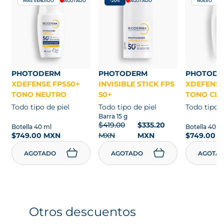
MÁS VENDIDO
AGOTADO
-20%
AGOTADO
NUEVO
PHOTODERM
PHOTODERM
PHOTODE
XDEFENSE FPS50+
INVISIBLE STICK FPS
XDEFENSE
TONO NEUTRO
50+
TONO CL
Todo tipo de piel
Todo tipo de piel
Todo tipo d
Barra 15 g
$419.00
$335.20
Botella 40 ml
Botella 40 m
$749.00 MXN
MXN
MXN
$749.00 
AGOTADO
AGOTADO
AGOTA
Otros descuentos