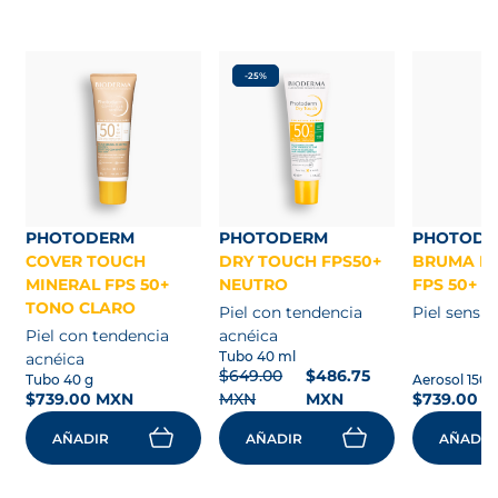
-25%
PHOTODERM
PHOTODERM
PHOTODE
COVER TOUCH
DRY TOUCH FPS50+
BRUMA IN
MINERAL FPS 50+
NEUTRO
FPS 50+
TONO CLARO
Piel con tendencia
Piel sensib
Piel con tendencia
acnéica
Tubo 40 ml
acnéica
$649.00
$486.75
Tubo 40 g
Aerosol 150 
$739.00 MXN
MXN
MXN
$739.00 
AÑADIR
AÑADIR
AÑADIR