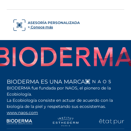
ASESORÍA PERSONALIZADA
Conoce más
SE AB
BIODERMA ES UNA MARCA
BIODERMA fue fundada por NAOS, el pionero de la
Ecobiología.
La Ecobiología consiste en actuar de acuerdo con la
biología de la piel y respetando sus ecosistemas.
www.naos.com
se abre en una pestaña nueva
se abre en una pestaña nueva
se abre en una pesta
se