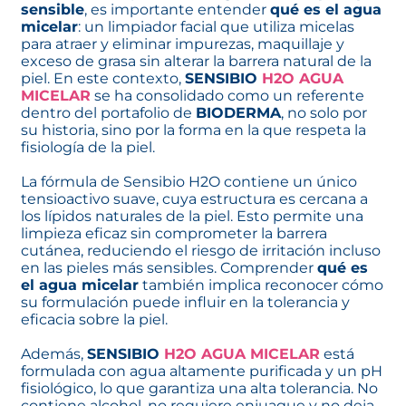
sensible
, es importante entender
qué es el agua
micelar
: un limpiador facial que utiliza micelas
para atraer y eliminar impurezas, maquillaje y
exceso de grasa sin alterar la barrera natural de la
piel. En este contexto,
SENSIBIO
H2O AGUA
MICELAR
se ha consolidado como un referente
dentro del portafolio de
BIODERMA
, no solo por
su historia, sino por la forma en la que respeta la
fisiología de la piel.
La fórmula de Sensibio H2O contiene un único
tensioactivo suave, cuya estructura es cercana a
los lípidos naturales de la piel. Esto permite una
limpieza eficaz sin comprometer la barrera
cutánea, reduciendo el riesgo de irritación incluso
en las pieles más sensibles. Comprender
qué es
el agua micelar
también implica reconocer cómo
su formulación puede influir en la tolerancia y
eficacia sobre la piel.
Además,
SENSIBIO
H2O AGUA MICELAR
está
formulada con agua altamente purificada y un pH
fisiológico, lo que garantiza una alta tolerancia. No
contiene alcohol, no requiere enjuague y no deja