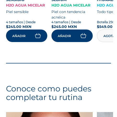
H2O AGUA MICELAR
H2O AGUA MICELAR
H2O AGUA
Piel sensible
Piel con tendencia
Todo tipo d
acnéica
4 tamaños
| Desde
4 tamaños
| Desde
Botella 250 
$245.00 MXN
$245.00 MXN
$549.00 
AÑADIR
AÑADIR
AGOTA
Conoce como puedes
completar tu rutina