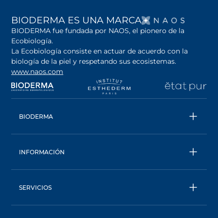
SE AB
BIODERMA ES UNA MARCA
BIODERMA fue fundada por NAOS, el pionero de la
Ecobiología.
La Ecobiología consiste en actuar de acuerdo con la
biología de la piel y respetando sus ecosistemas.
www.naos.com
se abre en una pestaña nueva
se abre en una pestaña nueva
se abre en una pesta
se
BIODERMA
Todos los productos
Conoce más sobre la marca
INFORMACIÓN
Una marca ecobiológica
Contáctanos
Trabaja con nosotros
Seguimiento de pedidos
Consejo Experto
SERVICIOS
Preguntas Frecuentes
AskNAOS
Términos Generales de Venta