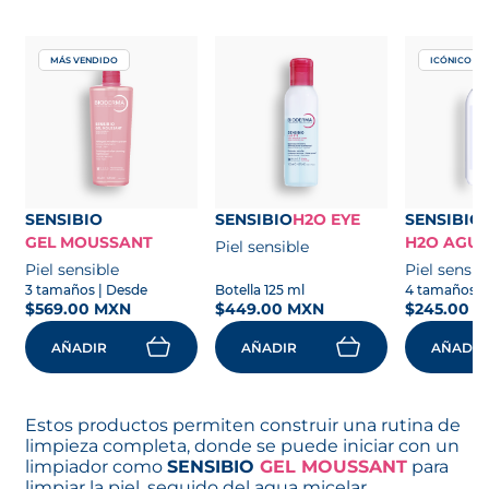
MÁS VENDIDO
ICÓNICO
SENSIBIO
SENSIBIO
H2O EYE
SENSIBIO
GEL MOUSSANT
H2O AGUA
Piel sensible
Piel sensible
Piel sensib
3 tamaños
| Desde
Botella 125 ml
4 tamaños
|
$569.00 MXN
$449.00 MXN
$245.00 
AÑADIR
AÑADIR
AÑADIR
Estos productos permiten construir una rutina de
limpieza completa, donde se puede iniciar con un
limpiador como
SENSIBIO
GEL MOUSSANT
para
limpiar la piel, seguido del agua micelar