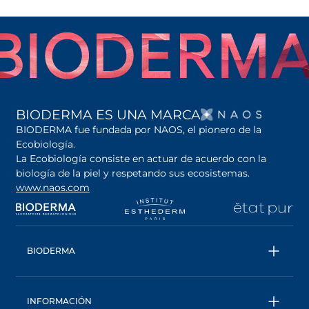
SE AB
BIODERMA ES UNA MARCA
BIODERMA fue fundada por NAOS, el pionero de la
Ecobiología.
La Ecobiología consiste en actuar de acuerdo con la
biología de la piel y respetando sus ecosistemas.
www.naos.com
se abre en una pestaña nueva
se abre en una pestaña nueva
se abre en una pesta
se
BIODERMA
Todos los productos
Conoce más sobre la marca
INFORMACIÓN