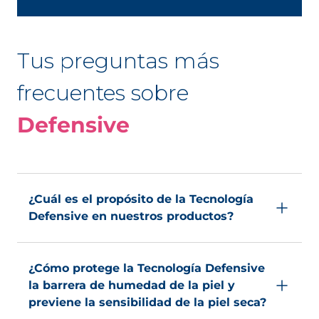
reactividad cutánea, el estrés
oxidativo y la alteración de la función
barrera provocados por agresiones
diarias.
Tus preguntas más
frecuentes sobre
Tecnología Defensive
Defensive
¿Cuál es el propósito de la Tecnología
Defensive en nuestros productos?
La tecnología Defensive protege la piel sensible
contra la resequedad incluso si eb entornos
¿Cómo protege la Tecnología Defensive
agresivos.
la barrera de humedad de la piel y
previene la sensibilidad de la piel seca?