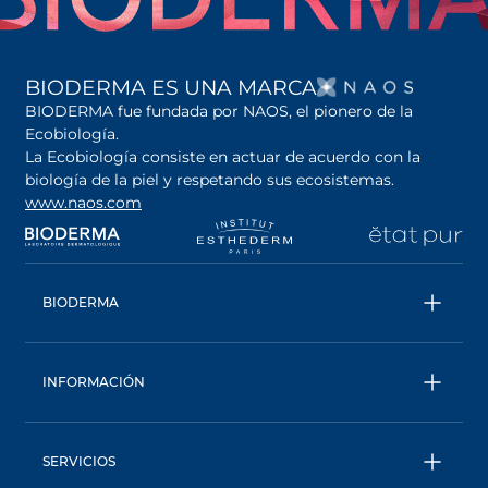
SE AB
BIODERMA ES UNA MARCA
BIODERMA fue fundada por NAOS, el pionero de la
Ecobiología.
La Ecobiología consiste en actuar de acuerdo con la
biología de la piel y respetando sus ecosistemas.
www.naos.com
se abre en una pestaña nueva
se abre en una pestaña nueva
se abre en una pesta
se
BIODERMA
Todos los productos
Conoce más sobre la marca
INFORMACIÓN
Una marca ecobiológica
Contáctanos
Trabaja con nosotros
Seguimiento de pedidos
Consejo Experto
SERVICIOS
Preguntas Frecuentes