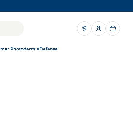
 ABRE EN UNA PESTAÑA NUEVA
 amar Photoderm XDefense
BIODERMA : UNA
MARCA DE NAOS
NAOS, un modelo
único
MÁS INFORMACIÓN
NUESTROS
COMPROMISOS
Cómo cuidamos