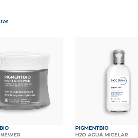
n solar
PHOTODERM
 manchas
PIGMENTBIO
ura
AGING SCIENCE
tos
itada e irritada
CICABIO
 cuero cabelludo
NODÉ
ebés y niños
ABCDERM
S LOS PRODUCTOS
BIO
PIGMENTBIO
ENEWER
H2O AGUA MICELAR