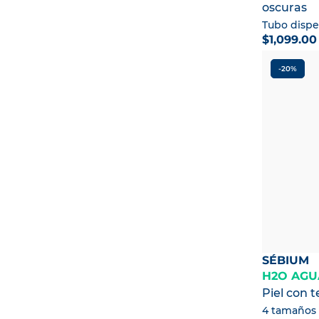
oscuras
Piel normal a seca
Pieles grasas con tendencia
Tubo dispe
acneica
$1,099.0
Todo tipo de piel
Piel seca a muy seca
-20%
Piel seca en bebés y niños
Piel normal en bebés y niños
Piel muy seca a atópica
SÉBIUM
H2O AGU
Piel con 
4 tamaños