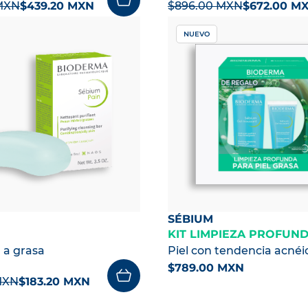
MXN
$439.20 MXN
$896.00 MXN
$672.00 M
NUEVO
SÉBIUM
KIT LIMPIEZA PROFUN
a a grasa
Piel con tendencia acnéi
$789.00 MXN
MXN
$183.20 MXN