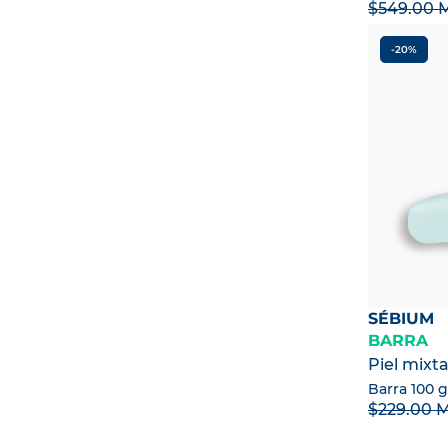
$549.00 
-20%
SÉBIUM
BARRA
Piel mixt
Barra 100 g
$229.00 