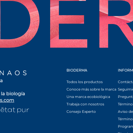
SE ABRE EN UNA PESTAÑ
BIODERMA
INFORM
la
Todos los productos
Contáct
Conoce más sobre la marca
Seguimi
la biología
Una marca ecobiológica
Pregunt
s.com
se abre en una pestaña nueva
Trabaja con nosotros
Términos
na pestaña nueva
se abre en una pestaña nueva
Consejo Experto
Aviso de
Términos
Program