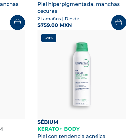
manchas
Piel hiperpigmentada, manchas
oscuras
2 tamaños
| Desde
$759.00 MXN
-20%
SÉBIUM
M
KERATO+ BODY
Piel con tendencia acnéica