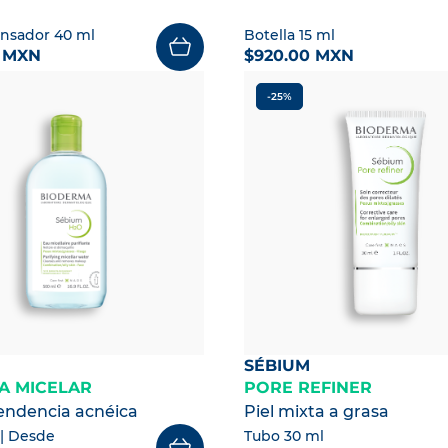
nsador 40 ml
Botella 15 ml
0 MXN
$920.00 MXN
-25%
SÉBIUM
A MICELAR
PORE REFINER
tendencia acnéica
Piel mixta a grasa
| Desde
Tubo 30 ml