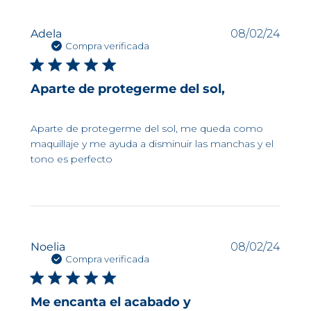
Fech
Adela
08/02/24
de
Compra verificada
publi
Aparte de protegerme del sol,
Aparte de protegerme del sol, me queda como
maquillaje y me ayuda a disminuir las manchas y el
tono es perfecto
Fech
Noelia
08/02/24
de
Compra verificada
publi
Me encanta el acabado y