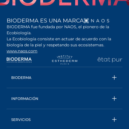
SE AB
BIODERMA ES UNA MARCA
BIODERMA fue fundada por NAOS, el pionero de la
Ecobiología.
La Ecobiología consiste en actuar de acuerdo con la
biología de la piel y respetando sus ecosistemas.
www.naos.com
se abre en una pestaña nueva
se abre en una pestaña nueva
se abre en una pesta
se
BIODERMA
Todos los productos
Conoce más sobre la marca
INFORMACIÓN
Una marca ecobiológica
Contáctanos
Trabaja con nosotros
Seguimiento de pedidos
Consejo Experto
SERVICIOS
Preguntas Frecuentes