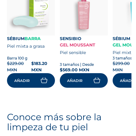
SÉBIUM
BARRA
SENSIBIO
SÉBIUM
GEL MOUSSANT
GEL MOU
Piel mixta a grasa
Piel sensible
Piel mixta 
Barra 100 g
3 tamaños
|
$229.00
$183.20
$299.00
3 tamaños
| Desde
MXN
MXN
$569.00 MXN
MXN
AÑADIR
AÑADIR
AÑADIR
Conoce más sobre la
limpeza de tu piel