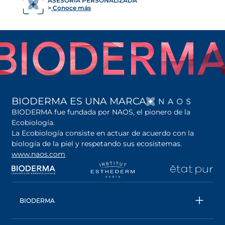
ASESORÍA PERSONALIZADA
Conoce más
SE AB
BIODERMA ES UNA MARCA
BIODERMA fue fundada por NAOS, el pionero de la
Ecobiología.
La Ecobiología consiste en actuar de acuerdo con la
biología de la piel y respetando sus ecosistemas.
www.naos.com
se abre en una pestaña nueva
se abre en una pestaña nueva
se abre en una pesta
se
BIODERMA
Todos los productos