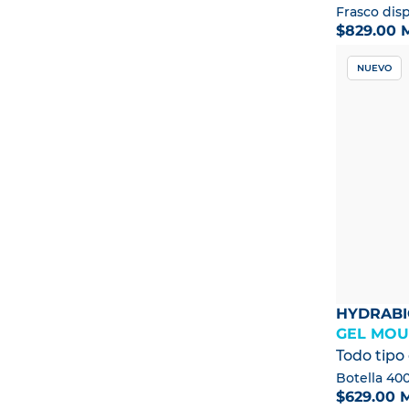
Frasco dis
Piel normal a seca
$829.00 
Pieles grasas con tendencia
acneica
Todo tipo de piel
NUEVO
Piel seca a muy seca
Piel seca en bebés y niños
Piel normal en bebés y niños
Piel muy seca a atópica
HYDRAB
GEL MOU
Todo tipo 
Botella 40
$629.00 