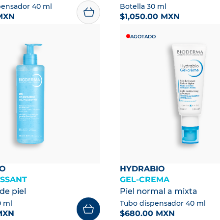
pensador 40 ml
Botella 30 ml
MXN
$1,050.00 MXN
AGOTADO
IO
HYDRABIO
SSANT
GEL-CREMA
de piel
Piel normal a mixta
0 ml
Tubo dispensador 40 ml
MXN
$680.00 MXN