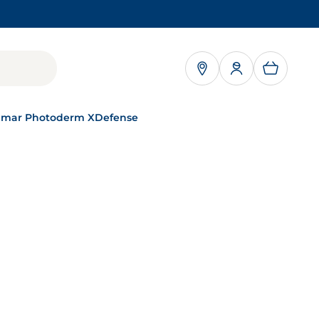
 ABRE EN UNA PESTAÑA NUEVA
 amar Photoderm XDefense
BIODERMA : UNA
MARCA DE NAOS
NAOS, un modelo
único
MÁS INFORMACIÓN
NUESTROS
COMPROMISOS
Cómo cuidamos