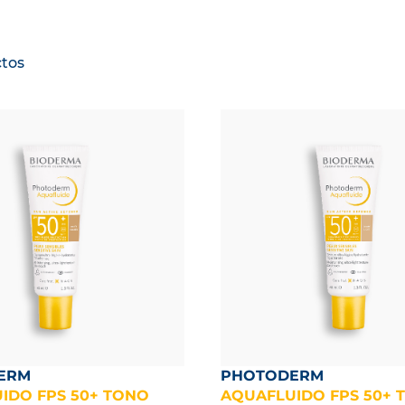
n solar
PHOTODERM
 manchas
PIGMENTBIO
ura
AGING SCIENCE
tos
itada e irritada
CICABIO
 cuero cabelludo
NODÉ
ebés y niños
ABCDERM
S LOS PRODUCTOS
ERM
PHOTODERM
IDO FPS 50+ TONO
AQUAFLUIDO FPS 50+ 