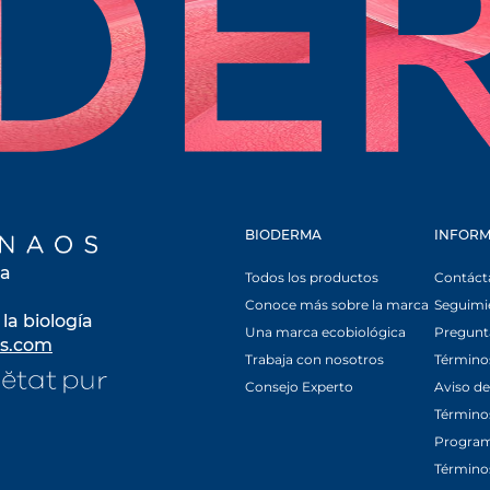
SE ABRE EN UNA PESTAÑ
BIODERMA
INFORM
la
Todos los productos
Contáct
Conoce más sobre la marca
Seguimi
la biología
Una marca ecobiológica
Pregunt
s.com
se abre en una pestaña nueva
Trabaja con nosotros
Términos
na pestaña nueva
se abre en una pestaña nueva
Consejo Experto
Aviso de
Términos
Program
Término